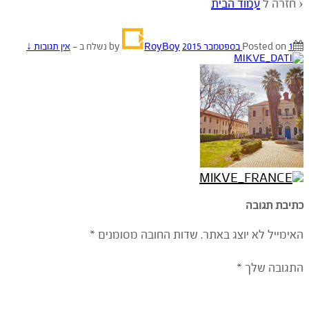
‹ חזרה ל
עמוד הבית
1 בספטמבר 2015
Posted on
by
RoyBoy
נשלח ב
—
אין תגובות ↓
כתיבת תגובה
האימייל לא יוצג באתר.
שדות החובה מסומנים
*
התגובה שלך
*