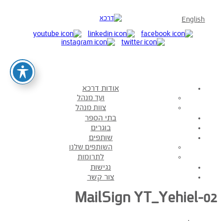
English
אודות דרכא
ועד מנהל
צוות מנהל
בתי הספר
בוגרים
שותפים
השותפים שלנו
לתרומות
נגישות
צור קשר
MailSign YT_Yehiel-02