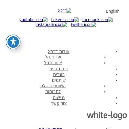
English
אודות דרכא
ועד מנהל
צוות מנהל
בתי הספר
בוגרים
שותפים
השותפים שלנו
לתרומות
נגישות
צור קשר
white-logo