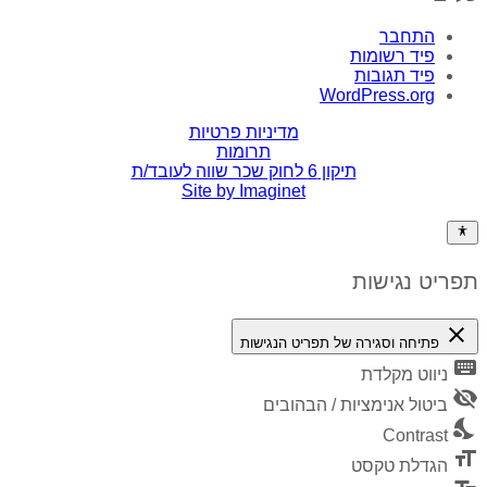
התחבר
פיד רשומות
פיד תגובות
WordPress.org
מדיניות פרטיות
תרומות
תיקון 6 לחוק שכר שווה לעובד/ת
Site by Imaginet
תפריט נגישות
close
פתיחה וסגירה של תפריט הנגישות
keyboard
ניווט מקלדת
visibility_off
ביטול אנימציות / הבהובים
nights_stay
Contrast
format_size
הגדלת טקסט