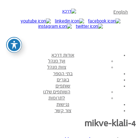
English
אודות דרכא
ועד מנהל
צוות מנהל
בתי הספר
בוגרים
שותפים
השותפים שלנו
לתרומות
נגישות
צור קשר
mikve-klali-4