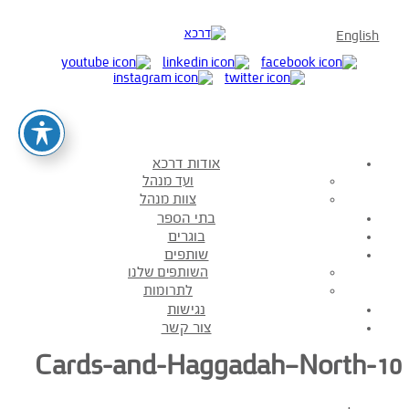
English
אודות דרכא
ועד מנהל
צוות מנהל
בתי הספר
בוגרים
שותפים
השותפים שלנו
לתרומות
נגישות
צור קשר
Cards-and-Haggadah—North-10