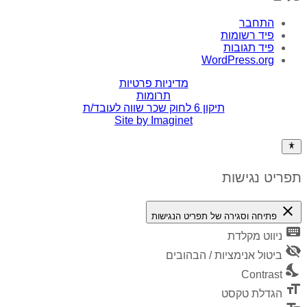
התחבר
פיד רשומות
פיד תגובות
WordPress.org
מדיניות פרטיות
תרומות
תיקון 6 לחוק שכר שווה לעובד/ת
Site by Imaginet
תפריט נגישות
close
פתיחה וסגירה של תפריט הנגישות
keyboard
ניווט מקלדת
visibility_off
ביטול אנימציות / הבהובים
nights_stay
Contrast
format_size
הגדלת טקסט