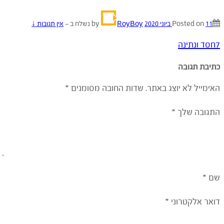
11 ביוני 2020
Posted on
by
RoyBoy
נשלח ב
—
אין תגובות ↓
7חסד ונתינה
כתיבת תגובה
האימייל לא יוצג באתר.
שדות החובה מסומנים
*
התגובה שלך
*
שם
*
דואר אלקטרוני
*