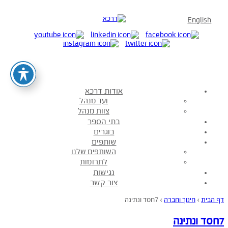
English
אודות דרכא
ועד מנהל
צוות מנהל
בתי הספר
בוגרים
שותפים
השותפים שלנו
לתרומות
נגישות
צור קשר
דף הבית
›
חינוך וחברה
›
7חסד ונתינה
7חסד ונתינה