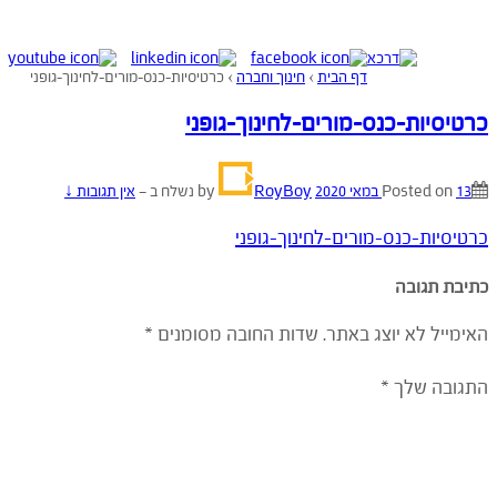
דף הבית
›
חינוך וחברה
›
כרטיסיות-כנס-מורים-לחינוך-גופני
כרטיסיות-כנס-מורים-לחינוך-גופני
13 במאי 2020
Posted on
by
RoyBoy
נשלח ב
—
אין תגובות ↓
כרטיסיות-כנס-מורים-לחינוך-גופני
כתיבת תגובה
האימייל לא יוצג באתר.
שדות החובה מסומנים
*
התגובה שלך
*