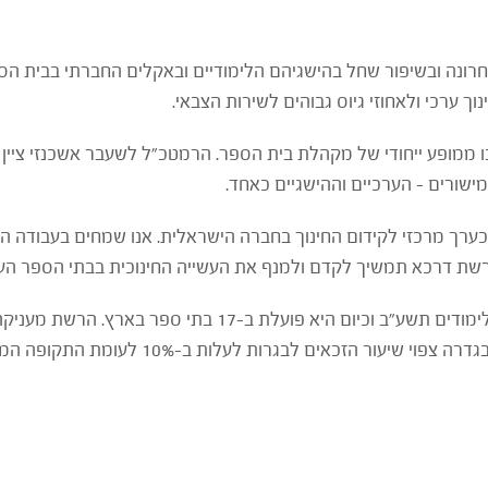
ונה ובשיפור שחל בהישגיהם הלימודיים ובאקלים החברתי בבית הספר
ך ערכי ולאחוזי גיוס גבוהים לשירות הצבאי.
נהנו ממופע ייחודי של מקהלת בית הספר. הרמטכ"ל לשעבר אשכנזי צ
 כערך מרכזי לקידום החינוך בחברה הישראלית. אנו שמחים בעבודה 
ת דרכא תמשיך לקדם ולמנף את העשייה החינוכית בבתי הספר העל י
רשת 'דרכא', מייסודה של קרן רש"י, החלה לפעול בשנת הלימודים
רות לעלות ב-10% לעומת התקופה המקבילה אשתקד ולעמוד על כ-82%.