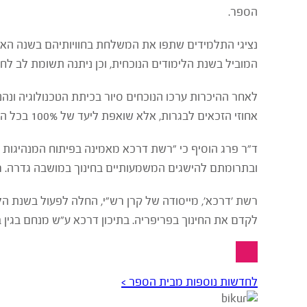
הספר.
נציגי התלמידים שתפו את המשלחת בחוויותיהם בשנה האחר
המוביל בשנת הלימודים הנוכחית, וכן ניתנה תשומת לב לחינו
לאחר ההיכרות ערכו הנוכחים סיור בכיתת הטכנולוגיה ו
אחוזי הזכאים לבגרות, אלא שואפת ליעד של 100% בכל המישורים – הערכיים וההישגיים כאחד.
ד"ר פרג הוסיף כי "רשת דרכא מאמינה בפיתוח המנהיגות
ובתרומתם להישגים המשמעותיים בחינוך במושבה גדרה. רש
לקדם את החינוך בפריפריה. בתיכון דרכא ע"ש מנחם בגין בגדרה צפוי שיעור הזכאים לבג
לחדשות נוספות מבית הספר >