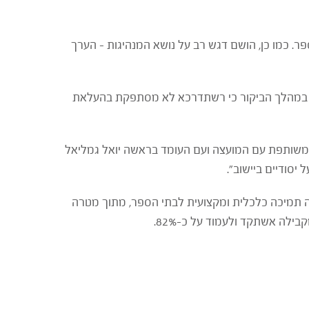
. כמו כן, הושם דגש רב על נושא המנהיגות – הערך
יין במהלך הביקור כי רשתדרכא לא מסתפקת בהעלאת
המשותפת עם המועצה ועם העומד בראשה יואל גמליאל
סודיים ביישוב".
 תשע"ב וכיום היא פועלת ב-17 בתי ספר בארץ. הרשת מעניקה תמיכה כלכלית ומקצועית לבתי הספר, מתוך מטרה