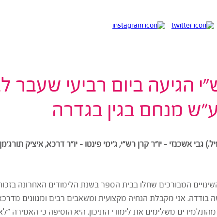
 הגיעה ביום רביעי שעבר לב
ע"ש מנחם בגין בגדרה
גבי אשכנזי – יו"ר קרן רש"י, ג'ימי פינטו – יו"ר דרכא, איציק תורג'מן
שינויים המבורכים שחלו בבית הספר בשנת הלימודים האחרונה בזכו
 בודדה. אני מקבלת הנחיה מקצועית ומשאבים רבים ומגוונים מדרכא
יוחדת למניעת נשירה, מה שמסביר את הנתון לפיו 100% מהתלמידים משלימים את לימודי התיכון. הי