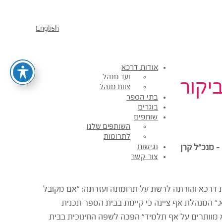
English
אודות דרכא
ועד מנהל
יקור
צוות מנהל
בתי הספר
בוגרים
שותפים
השותפים שלנו
לתרומות
נגישות
 – מנכ"ל קרן
צור קשר
ת דרכא והודתה לרשת על תרומתה ועזרתה: "אם מקובל
." המנהלת אף ציינה כי קיימת בבית הספר תכנית
א הוסיפה כי האמירה "לא מוותרים על אף תלמיד" הפכה לשפה החינוכית בבית