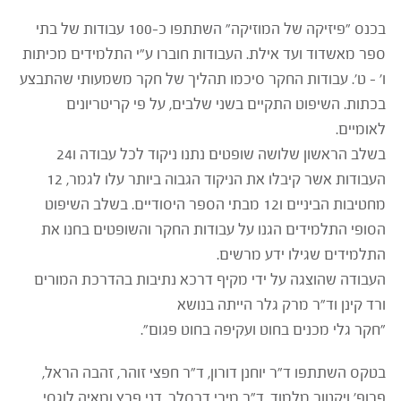
בכנס "פיזיקה של המוזיקה" השתתפו כ-100 עבודות של בתי
ת. העבודות חוברו ע"י התלמידים מכיתות
קר סיכמו תהליך של חקר משמעותי שהתבצע
ם בשני שלבים, על פי קריטריונים
בשלב הראשון שלושה שופטים נתנו ניקוד לכל עבודה ו24
העבודות אשר קיבלו את הניקוד הגבוה ביותר עלו לגמר, 12
מחטיבות הביניים ו12 מבתי הספר היסודיים. בשלב השיפוט
ו על עבודות החקר והשופטים בחנו את
 מרשים.
די מקיף דרכא נתיבות בהדרכת המורים
לר הייתה בנושא
 ועקיפה בחוט פגום".
נן דורון, ד"ר חפצי זוהר, זהבה הראל,
ד"ר מירי דרסלר, דני פרץ ומאיה לוגסי,